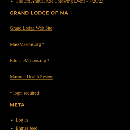
The 3rd Annual Axe Throwing Event – 7/20/23
GRAND LODGE OF MA
Grand Lodge Web Site
MassMasons.org *
EducateMasons.org *
Masonic Health System
* login required
META
Log in
Entries feed