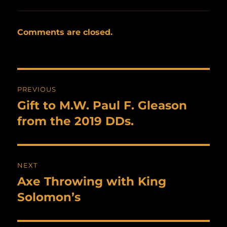
Comments are closed.
Post
PREVIOUS
navigation
Gift to M.W. Paul F. Gleason
Previous
post:
from the 2019 DDs.
NEXT
Axe Throwing with King
Next
post:
Solomon’s