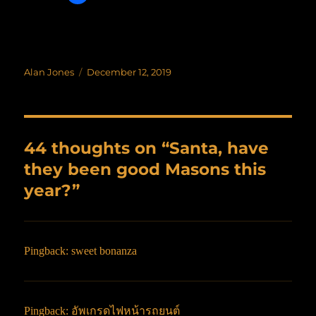
Author
Posted
Alan Jones
December 12, 2019
on
44 thoughts on “Santa, have
they been good Masons this
year?”
Pingback:
sweet bonanza
Pingback:
อัพเกรดไฟหน้ารถยนต์